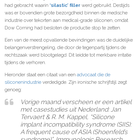
had gebracht waarin
‘silastic’ filler
werd gebruikt. Destijds
was er bovendien grote bezorgdheid binnen de medische
industrie over tekorten aan medical-grade siliconen, omdat
Dow Corning had besloten de productie stop te zetten.
Een van de meest opvallende bevindingen was de duidelijke
belangenverstrengeling, die door de tegenpartij tijdens de
rechtszaak werd blootgelegd. Dit leidde tot merkbare irritatie
tijdens de verhoren.
Hieronder staat een citaat van een
advocaat die de
siliconenindustrie
verdedigde. Zijn ironische schrijfstijl zegt
genoeg:
Vorige maand verscheen er een artikel
met casestudies uit Nederland: Jan
Tervaert & R. M. Kappel, “Silicone
implant incompatibility syndrome (SIIS):
A frequent cause of ASIA (Shoenfeld’s
syndrome)”, Immunologic Research