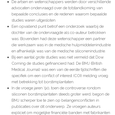
De artsen en wetenschappers werden door verschillende
advocaten ondervraagd over de totstandkoming van
bepaalde conclusies en de redenen waarom bepaalde
studies waren uitgesloten.
Een opvallend punt betrof een onderzoek waarbij de
dochter van de ondervraagde als co-auteur betrokken
was. Bovendien had deze wetenschapper een partner
die werkzaam was in de medische hulpmiddelenindustrie
en afhankelijk was van de medische siliconenindustrie.
Bij een aantal grote studies was niet vermeld dat Dow
Corning de studies gefinancierd had. De BMJ (British
Medical Journal) was een van de eerste tijdschriften die
specifiek om een conflict of interest (COI) melding vroeg
met betrekking tot borstimplantaten.
In de vroege jaren ’90, toen de controverse rondom
siliconen borstimplantaten steeds groter werd, begon de
BMJ scherper toe te zien op belangenconflicten in
publicaties over dit onderwerp. Ze vroegen auteurs
expliciet om mogelijke financiële banden met fabrikanten