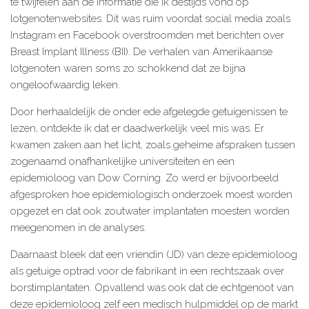
te twijfelen aan de informatie die ik destijds vond op
lotgenotenwebsites. Dit was ruim voordat social media zoals
Instagram en Facebook overstroomden met berichten over
Breast Implant Illness (BII). De verhalen van Amerikaanse
lotgenoten waren soms zo schokkend dat ze bijna
ongeloofwaardig leken.
Door herhaaldelijk de onder ede afgelegde getuigenissen te
lezen, ontdekte ik dat er daadwerkelijk veel mis was. Er
kwamen zaken aan het licht, zoals geheime afspraken tussen
zogenaamd onafhankelijke universiteiten en een
epidemioloog van Dow Corning. Zo werd er bijvoorbeeld
afgesproken hoe epidemiologisch onderzoek moest worden
opgezet en dat ook zoutwater implantaten moesten worden
meegenomen in de analyses.
Daarnaast bleek dat een vriendin (JD) van deze epidemioloog
als getuige optrad voor de fabrikant in een rechtszaak over
borstimplantaten. Opvallend was ook dat de echtgenoot van
deze epidemioloog zelf een medisch hulpmiddel op de markt