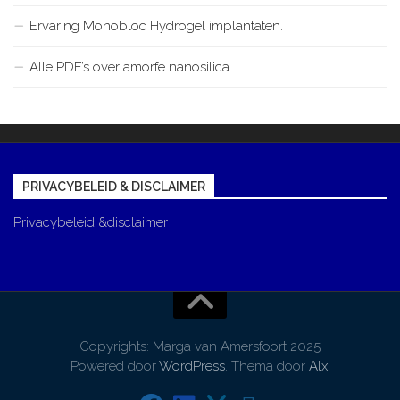
Ervaring Monobloc Hydrogel implantaten.
Alle PDF’s over amorfe nanosilica
PRIVACYBELEID & DISCLAIMER
Privacybeleid &disclaimer
Copyrights: Marga van Amersfoort 2025
Powered door
WordPress
. Thema door
Alx
.