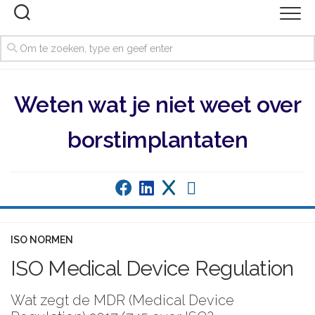
Ga
naar
de
inhoud
Weten wat je niet weet over
borstimplantaten
ISO NORMEN
ISO Medical Device Regulation
Wat zegt de MDR (Medical Device