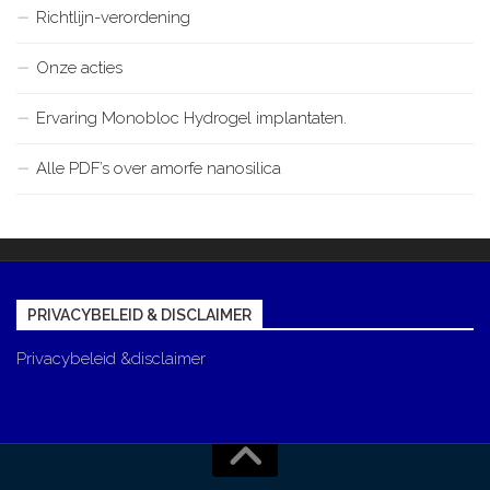
Richtlijn-verordening
Onze acties
Ervaring Monobloc Hydrogel implantaten.
Alle PDF’s over amorfe nanosilica
PRIVACYBELEID & DISCLAIMER
Privacybeleid &disclaimer